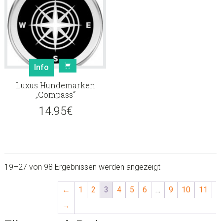
Info
Luxus Hundemarken
„Compass“
14.95
€
19–27 von 98 Ergebnissen werden angezeigt
←
1
2
3
4
5
6
…
9
10
11
→