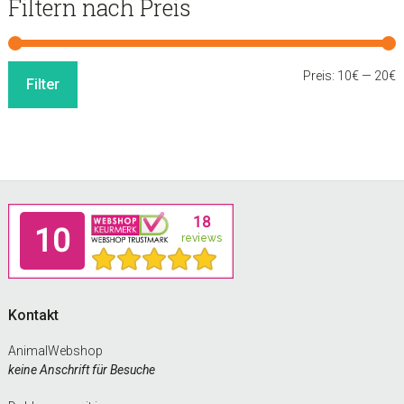
sidebar
Store
Filtern nach Preis
Sidebar
M
M
Preis:
10€
—
20€
Filter
P
P
Footer
Kontakt
AnimalWebshop
keine Anschrift für Besuche