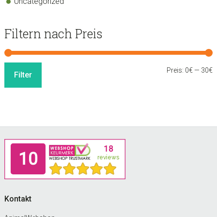
Uncategorized
Filtern nach Preis
M
M
Preis:
0€
—
30€
Filter
P
P
Footer
Kontakt