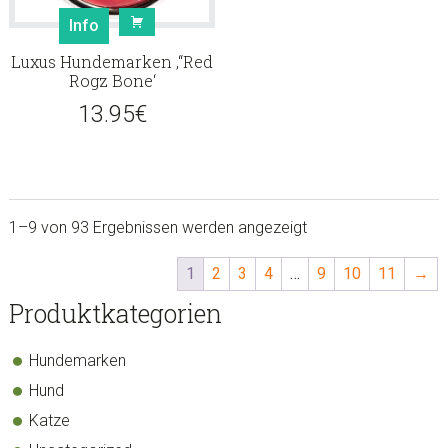
Info
Luxus Hundemarken ‚“Red
Rogz Bone‘
13.95
€
1–9 von 93 Ergebnissen werden angezeigt
1
2
3
4
…
9
10
11
→
sidebar
Store
Produktkategorien
Sidebar
Hundemarken
Hund
Katze