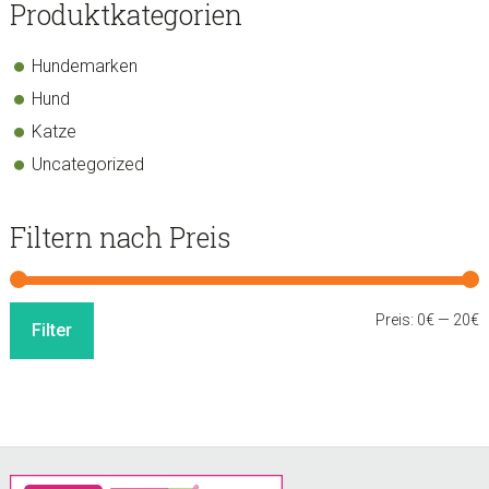
sidebar
Store
Produktkategorien
Sidebar
Hundemarken
Hund
Katze
Uncategorized
Filtern nach Preis
M
M
Preis:
0€
—
20€
Filter
P
P