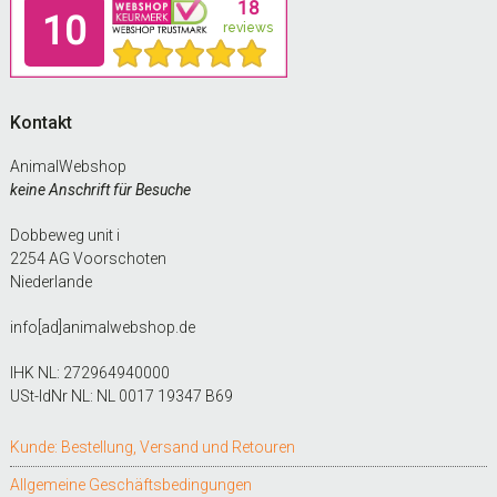
Footer
Kontakt
AnimalWebshop
keine Anschrift für Besuche
Dobbeweg unit i
2254 AG Voorschoten
Niederlande
info[ad]animalwebshop.de
IHK NL: 272964940000
USt-IdNr NL: NL 0017 19347 B69
Kunde: Bestellung, Versand und Retouren
Allgemeine Geschäftsbedingungen