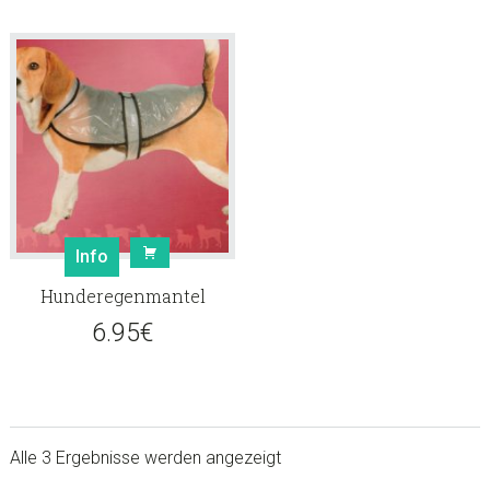
war:
ist:
21.25€
15.00€.
19.95€
16.
Info
Hunderegenmantel
6.95
€
Alle 3 Ergebnisse werden angezeigt