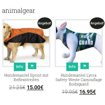
animalgear
Angebot!
Angebot!
Info
Info
Hundemantel Sprint mit
Hundemantel Lycra
Reflexstreifen
Safety-Weste Camouflage
Bodyguard
Ursprünglicher
Aktueller
21.25
€
15.00
€
Ursprüngli
Aktu
19.95
€
16.95
€
Preis
Preis
Preis
Prei
war:
ist: