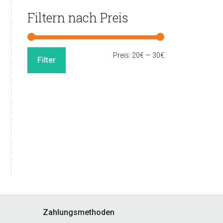
Filtern nach Preis
Min.
Max.
Preis:
20€
—
30€
Filter
Preis
Preis
Zahlungsmethoden