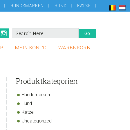
HUNDEMARKEN
HUND
KATZE
Search
book
Pinterest
Instagram
Here
P
MEIN KONTO
WARENKORB
sidebar
Store
Produktkategorien
Sidebar
Hundemarken
Hund
Katze
Uncategorized