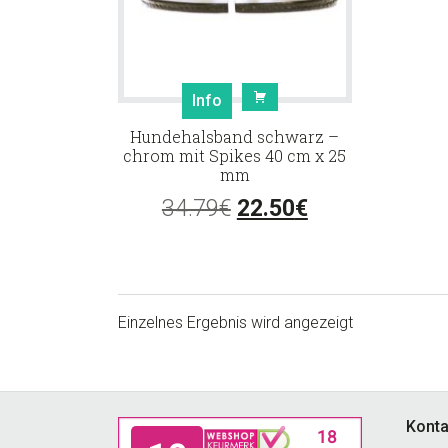
Info
Hundehalsband schwarz –
chrom mit Spikes 40 cm x 25
mm
Ursprünglicher
Aktueller
34.79
€
22.50
€
Preis
Preis
war:
ist:
34.79€
22.50€.
Einzelnes Ergebnis wird angezeigt
Footer
Konta