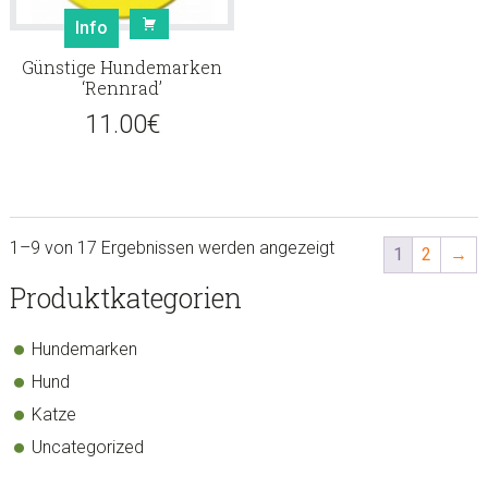
Info
Günstige Hundemarken
‘Rennrad’
11.00
€
1–9 von 17 Ergebnissen werden angezeigt
1
2
→
sidebar
Store
Produktkategorien
Sidebar
Hundemarken
Hund
Katze
Uncategorized