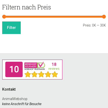
Filtern nach Preis
M
M
Preis:
0€
—
30€
Filter
P
P
Footer
Kontakt
AnimalWebshop
keine Anschrift für Besuche