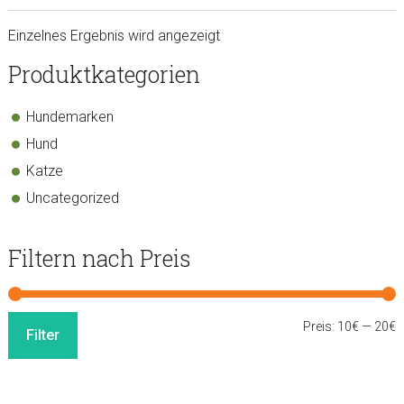
Einzelnes Ergebnis wird angezeigt
sidebar
Store
Produktkategorien
Sidebar
Hundemarken
Hund
Katze
Uncategorized
Filtern nach Preis
M
M
Preis:
10€
—
20€
Filter
P
P