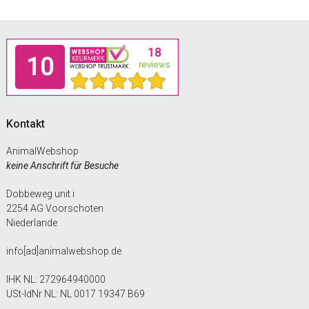
Footer
Kontakt
AnimalWebshop
keine Anschrift für Besuche
Dobbeweg unit i
2254 AG Voorschoten
Niederlande
info[ad]animalwebshop.de
IHK NL: 272964940000
USt-IdNr NL: NL 0017 19347 B69