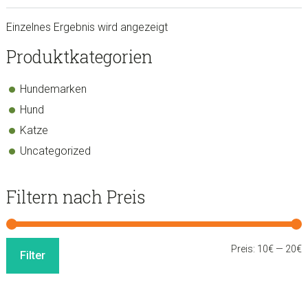
Einzelnes Ergebnis wird angezeigt
sidebar
Store
Produktkategorien
Sidebar
Hundemarken
Hund
Katze
Uncategorized
Filtern nach Preis
M
M
Preis:
10€
—
20€
Filter
P
P