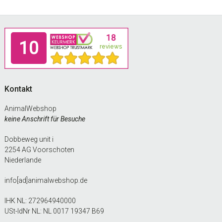
Footer
Kontakt
AnimalWebshop
keine Anschrift für Besuche
Dobbeweg unit i
2254 AG Voorschoten
Niederlande
info[ad]animalwebshop.de
IHK NL: 272964940000
USt-IdNr NL: NL 0017 19347 B69