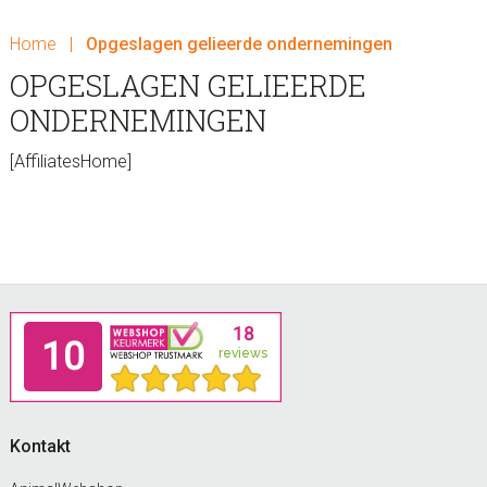
Home
|
Opgeslagen gelieerde ondernemingen
OPGESLAGEN GELIEERDE
ONDERNEMINGEN
[AffiliatesHome]
sidebar
Footer
Kontakt