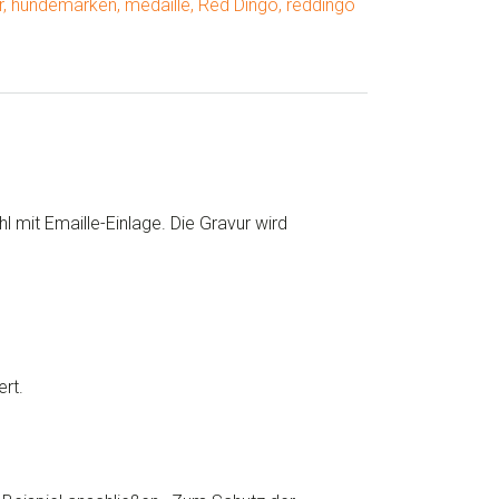
r
,
hundemarken
,
medaille
,
Red Dingo
,
reddingo
mit Emaille-Einlage. Die Gravur wird
rt.