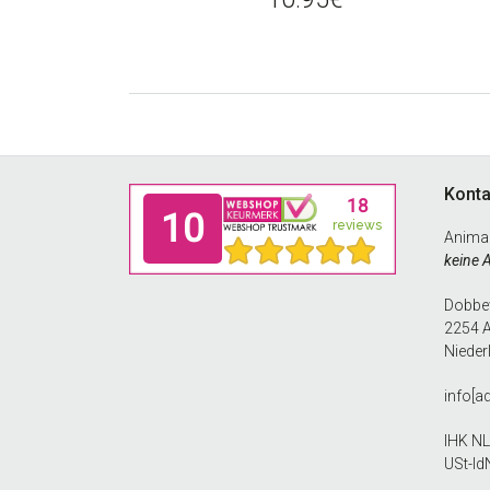
Footer
Konta
Anima
keine 
Dobbew
2254 
Nieder
info[a
IHK N
USt-Id