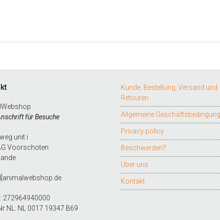
kt
Kunde: Bestellung, Versand und
Retouren
lWebshop
Allgemeine Geschäftsbedingun
Anschrift für Besuche
Privacy policy
eg unit i
AG Voorschoten
Beschwerden?
lande
Über uns
d]animalwebshop.de
Kontakt
L: 272964940000
Nr NL: NL 0017 19347 B69