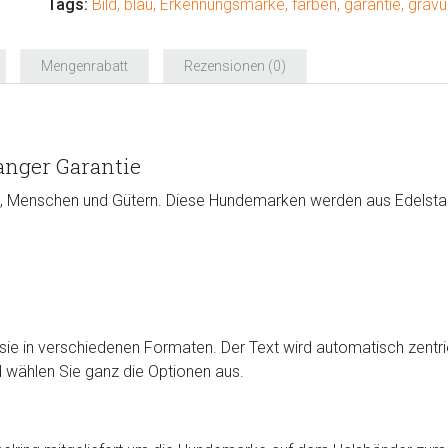
Menge
Tags:
Bild
,
blau
,
Erkennungsmarke
,
farben
,
garantie
,
gravu
Mengenrabatt
Rezensionen (0)
nger Garantie
, Menschen und Gütern. Diese Hundemarken werden aus Edelstahl 
ie in verschiedenen Formaten. Der Text wird automatisch zentrie
d wählen Sie ganz die Optionen aus.