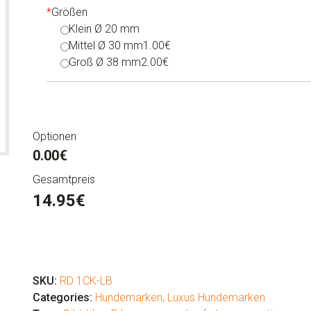
*
Größen
Klein Ø 20 mm
Mittel Ø 30 mm
1.00€
Groß Ø 38 mm
2.00€
Optionen
0.00€
Gesamtpreis
14.95
€
Luxus
Hundemarken
"Cookie
SKU:
RD 1CK-LB
Blau"
Categories:
Hundemarken
,
Luxus Hundemarken