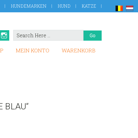
HUNDEMARKEN
HUND
KATZE
Search
book
Pinterest
Instagram
Here
P
MEIN KONTO
WARENKORB
 BLAU“