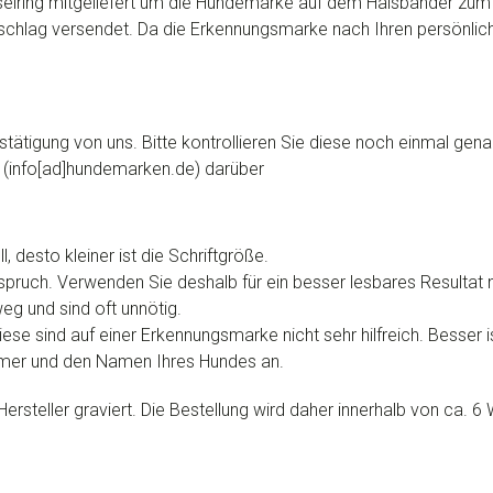
selring mitgeliefert um die Hundemarke auf dem
Halsbänder
zum 
chlag versendet. Da die Erkennungsmarke nach Ihren persönliche
stätigung von uns. Bitte kontrollieren Sie diese noch einmal gena
il (info[ad]hundemarken.de) darüber
 desto kleiner ist die Schriftgröße.
ruch. Verwenden Sie deshalb für ein besser lesbares Resultat n
eg und sind oft unnötig.
ese sind auf einer Erkennungsmarke nicht sehr hilfreich. Besser i
mmer und den Namen Ihres Hundes an.
steller graviert. Die Bestellung wird daher innerhalb von ca. 6