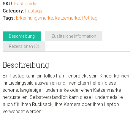
SKU:
Fast goldie
machen
Category:
Fastags
'Goldie'
Tags:
Erkennungsmarke
,
katzemarke
,
Pet tag
Menge
Beschreibung
Zusätzliche Information
Rezensionen (0)
Beschreibung
Ein Fastag kann ein tolles Familienprojekt sein. Kinder können
ihr Lieblingsbild auswählen und ihren Eltern helfen, diese
schöne, langlebige Hundemarke oder einen Katzenmarke
herzustellen. Selbstverständlich kann diese Hundemedaille
auch für Ihren Rucksack, Ihre Kamera oder Ihren Laptop
verwendet werden.