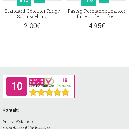
Info
Info
Standard Geteilter Ring /
Fastag-Permanentmarker
Schlüsselring
für Hundemarken
2.00
€
4.95
€
Footer
Kontakt
AnimalWebshop
keine Anschrift für Besuche