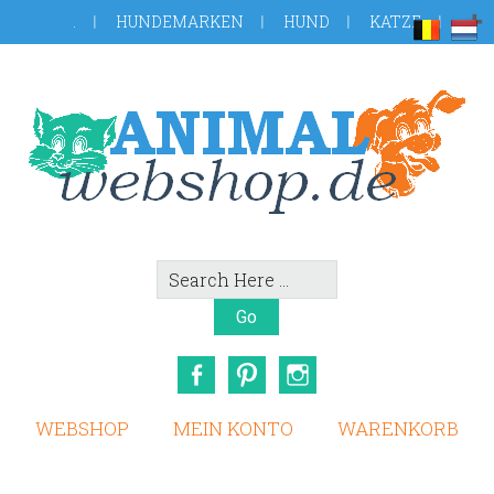
Skip
Zur
.
HUNDEMARKEN
HUND
KATZE
to
Fußzeile
main
springen
content
Search
Here
Facebook
Pinterest
Instagram
WEBSHOP
MEIN KONTO
WARENKORB