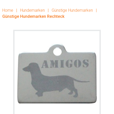
Home
|
Hundemarken
|
Günstige Hundemarken
|
Günstige Hundemarken Rechteck