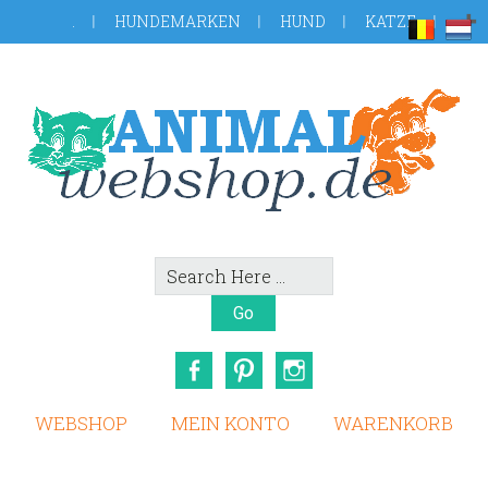
Skip
Zur
.
HUNDEMARKEN
HUND
KATZE
to
Fußzeile
main
springen
content
Search
Here
Facebook
Pinterest
Instagram
WEBSHOP
MEIN KONTO
WARENKORB