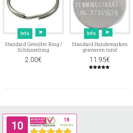
Info
Info
Standard Geteilter Ring /
Standard Hundemarken
Schlüsselring
gravieren rund
2.00
€
11.95
€
Bewertet
mit
5.00
von 5
Footer