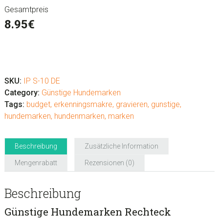
Gesamtpreis
8.95
€
Günstige
Hundemarken
Rechteck
SKU:
IP S-10 DE
Menge
Category:
Günstige Hundemarken
Tags:
budget
,
erkenningsmakre
,
gravieren
,
gunstige
,
hundemarken
,
hundenmarken
,
marken
Beschreibung
Zusätzliche Information
Mengenrabatt
Rezensionen (0)
Beschreibung
Günstige Hundemarken Rechteck