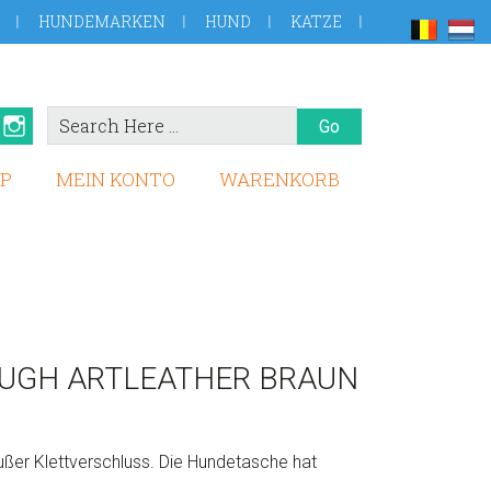
HUNDEMARKEN
HUND
KATZE
Search
book
Pinterest
Instagram
Here
P
MEIN KONTO
WARENKORB
UGH ARTLEATHER BRAUN
ßer Klettverschluss. Die Hundetasche hat