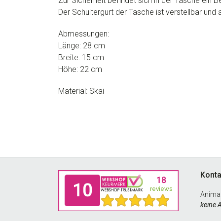
Zur Sicherheit befindet sich in der Tasche ein Be
Der Schultergurt der Tasche ist verstellbar und
Abmessungen:
Länge: 28 cm
Breite: 15 cm
Höhe: 22 cm
Material: Skai
Footer
Konta
Anima
keine 