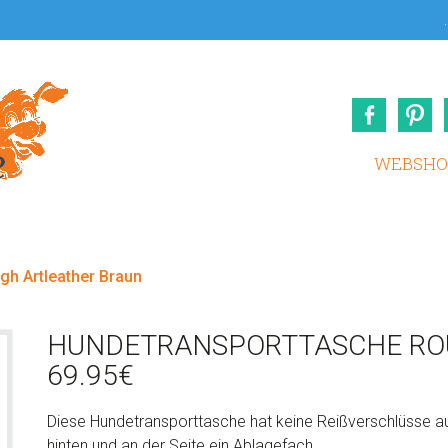
.
Face
WEBSHO
h Artleather Braun
HUNDETRANSPORTTASCHE RO
69.95
€
Diese Hundetransporttasche hat keine Reißverschlüsse au
hinten und an der Seite ein Ablagefach.