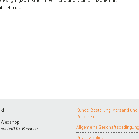
festigungspunkt für Ihren Hund und Mull für frische Luft.
 abnehmbar.
kt
Kunde: Bestellung, Versand und
Retouren
lWebshop
Allgemeine Geschäftsbedingun
Anschrift für Besuche
Privacy policy