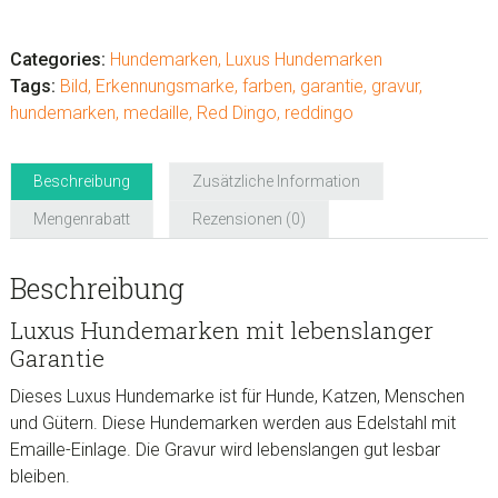
Luxus
Hundemarken
"Heart
Categories:
Hundemarken
,
Luxus Hundemarken
Pink"
Tags:
Bild
,
Erkennungsmarke
,
farben
,
garantie
,
gravur
,
Menge
hundemarken
,
medaille
,
Red Dingo
,
reddingo
Beschreibung
Zusätzliche Information
Mengenrabatt
Rezensionen (0)
Beschreibung
Luxus Hundemarken mit lebenslanger
Garantie
Dieses Luxus Hundemarke ist für Hunde, Katzen, Menschen
und Gütern. Diese Hundemarken werden aus Edelstahl mit
Emaille-Einlage. Die Gravur wird lebenslangen gut lesbar
bleiben.