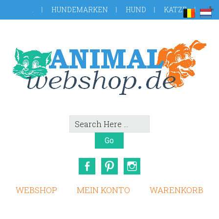
Skip
Zur
.
HUNDEMARKEN
HUND
KATZE
to
Fußzeile
main
springen
content
Search
Here
Facebook
Pinterest
Instagram
WEBSHOP
MEIN KONTO
WARENKORB