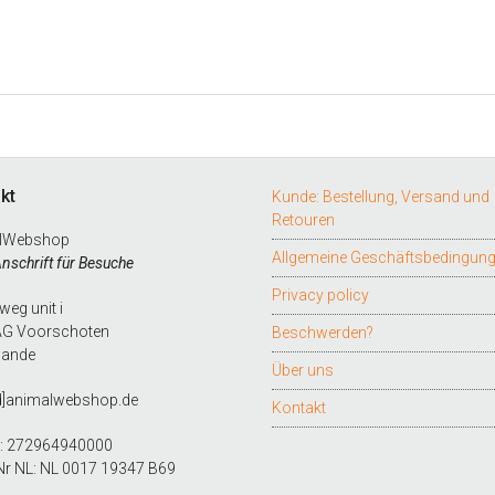
kt
Kunde: Bestellung, Versand und
Retouren
lWebshop
Allgemeine Geschäftsbedingun
Anschrift für Besuche
Privacy policy
eg unit i
AG Voorschoten
Beschwerden?
lande
Über uns
d]animalwebshop.de
Kontakt
L: 272964940000
Nr NL: NL 0017 19347 B69