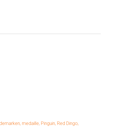
demarken
,
medaille
,
Pinguin
,
Red Dingo
,