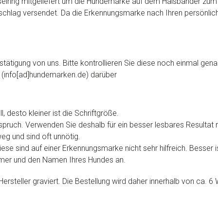
selring mitgeliefert um die Hundemarke auf dem
Halsbänder
zum 
chlag versendet. Da die Erkennungsmarke nach Ihren persönliche
stätigung von uns. Bitte kontrollieren Sie diese noch einmal gena
il (info[ad]hundemarken.de) darüber
 desto kleiner ist die Schriftgröße.
ruch. Verwenden Sie deshalb für ein besser lesbares Resultat n
eg und sind oft unnötig.
ese sind auf einer Erkennungsmarke nicht sehr hilfreich. Besser i
mmer und den Namen Ihres Hundes an.
steller graviert. Die Bestellung wird daher innerhalb von ca. 6