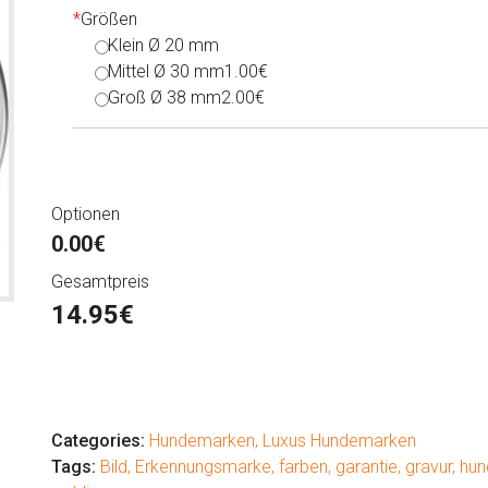
*
Größen
Klein Ø 20 mm
Mittel Ø 30 mm
1.00€
Groß Ø 38 mm
2.00€
Optionen
0.00€
Gesamtpreis
14.95
€
Luxus
Hundemarken
"Pinguin"
Categories:
Hundemarken
,
Luxus Hundemarken
Menge
Tags:
Bild
,
Erkennungsmarke
,
farben
,
garantie
,
gravur
,
hun