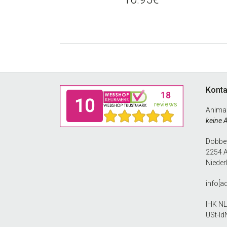
Footer
Konta
Anima
keine 
Dobbew
2254 
Nieder
info[a
IHK N
USt-Id