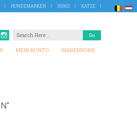
HUNDEMARKEN
HUND
KATZE
Search
book
Pinterest
Instagram
Here
P
MEIN KONTO
WARENKORB
N“