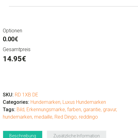
Optionen
0.00€
Gesamtpreis
14.95
€
Luxus
Hundemarken
"Skull
SKU:
RD 1XB DE
and
Categories:
Hundemarken
,
Luxus Hundemarken
Crossbones"
Tags:
Bild
,
Erkennungsmarke
,
farben
,
garantie
,
gravur
,
Menge
hundemarken
,
medaille
,
Red Dingo
,
reddingo
Beschreibung
Zusätzliche Information