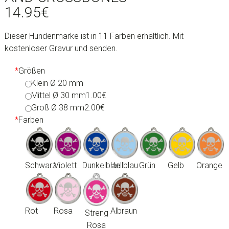
14.95
€
Dieser Hundenmarke ist in 11 Farben erhältlich. Mit
kostenloser Gravur und senden.
*
Größen
Klein Ø 20 mm
Mittel Ø 30 mm
1.00€
Groß Ø 38 mm
2.00€
*
Farben
Schwarz
Violett
Dunkelblau
Hellblau
Grün
Gelb
Orange
Rot
Rosa
Albraun
Streng
Rosa