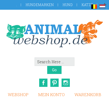
Skip
Zur
.
HUNDEMARKEN
HUND
KATZE
to
Fußzeile
main
springen
content
Search
Here
Facebook
Pinterest
Instagram
WEBSHOP
MEIN KONTO
WARENKORB