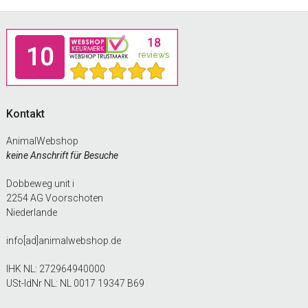
Footer
Kontakt
AnimalWebshop
keine Anschrift für Besuche
Dobbeweg unit i
2254 AG Voorschoten
Niederlande
info[ad]animalwebshop.de
IHK NL: 272964940000
USt-IdNr NL: NL 0017 19347 B69