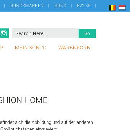
HUNDEMARKEN
HUND
KATZE
Search
book
Pinterest
Instagram
Here
P
MEIN KONTO
WARENKORB
SHION HOME
befindet sich die Abbildung und auf der anderen
n Großbuchstaben eingraviert.