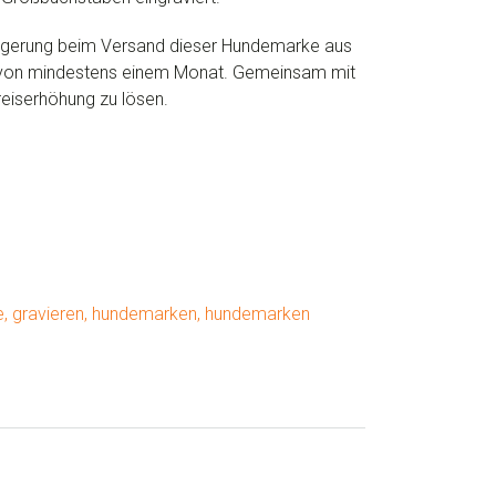
zögerung beim Versand dieser Hundemarke aus
it von mindestens einem Monat. Gemeinsam mit
reiserhöhung zu lösen.
e
,
gravieren
,
hundemarken
,
hundemarken