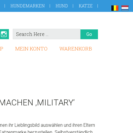
HUNDEMARKEN
HUND
KATZE
Search
book
Pinterest
Instagram
Here
P
MEIN KONTO
WARENKORB
MACHEN ‚MILITARY‘
nen ihr Lieblingsbild auswählen und ihren Eltern
Katzenmarke herzustellen. Selbstverständlich