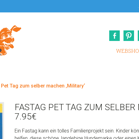
.
Face
WEBSHO
Pet Tag zum selber machen ‚Military‘
FASTAG PET TAG ZUM SELBER 
7.95
€
Ein Fastag kann ein tolles Familienprojekt sein. Kinder kön
helfen, diese schöne, langlebige Hundemarke oder einen 