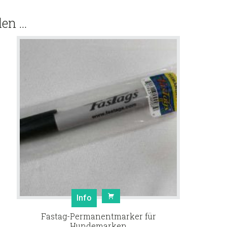
len …
Info
Fastag-Permanentmarker für
Hundemarken