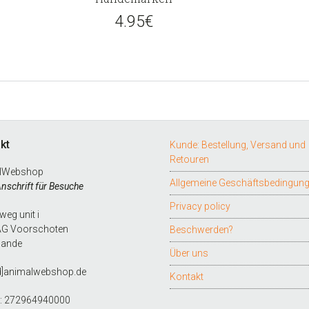
4.95
€
kt
Kunde: Bestellung, Versand und
Retouren
lWebshop
Allgemeine Geschäftsbedingun
Anschrift für Besuche
Privacy policy
eg unit i
AG Voorschoten
Beschwerden?
lande
Über uns
d]animalwebshop.de
Kontakt
L: 272964940000