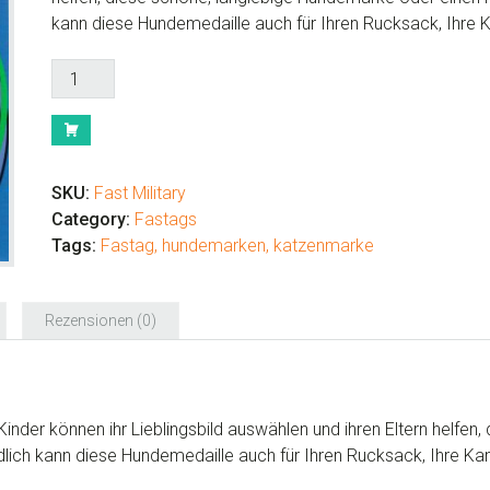
kann diese Hundemedaille auch für Ihren Rucksack, Ihre
Fastag
Pet
Tag
zum
selber
SKU:
Fast Military
machen
Category:
Fastags
'Military'
Tags:
Fastag
,
hundemarken
,
katzenmarke
Menge
Rezensionen (0)
. Kinder können ihr Lieblingsbild auswählen und ihren Eltern helf
dlich kann diese Hundemedaille auch für Ihren Rucksack, Ihre 