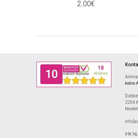
2.00
€
Footer
Konta
Anima
keine 
Dobbew
2254 
Nieder
info[a
IHK N