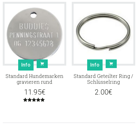
Info
Info
Standard Hundemarken
Standard Geteilter Ring /
gravieren rund
Schlüsselring
11.95
€
2.00
€
Bewertet
mit
5.00
von 5