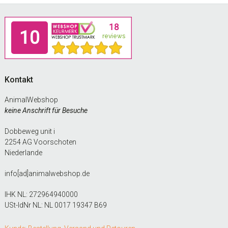
Footer
Kontakt
AnimalWebshop
keine Anschrift für Besuche
Dobbeweg unit i
2254 AG Voorschoten
Niederlande
info[ad]animalwebshop.de
IHK NL: 272964940000
USt-IdNr NL: NL 0017 19347 B69