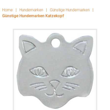
Home
|
Hundemarken
|
Günstige Hundemarken
|
Günstige Hundemarken Katzekopf