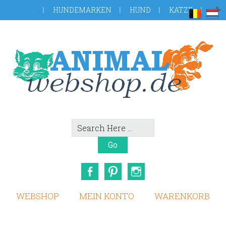
Skip
Zur
.
HUNDEMARKEN
HUND
KATZE
to
Fußzeile
main
springen
content
Search
Here
Facebook
Pinterest
Instagram
WEBSHOP
MEIN KONTO
WARENKORB