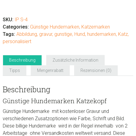
Günstige
Hundemarken
Katzekopf
SKU:
IP S-4
Menge
Categories:
Günstige Hundemarken
,
Katzemarken
Tags:
Abbildung
,
gravur
,
gunstige
,
Hund
,
hundemarken
,
Katz
,
personalisiert
Beschreibung
Zusätzliche Information
Tipps
Mengenrabatt
Rezensionen (0)
Beschreibung
Günstige Hundemarken Katzekopf
Günstige Hundemarke mit kostenloser Gravur und
verschiedenen Zusatzoptionen wie Farbe, Schrift und Bild.
Diese billige Hundemarke wird in der Regel innerhalb von 2
Arbeitstage ohne Versandkosten weltweit versand. Diese