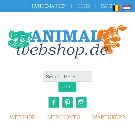
Skip
Zur
.
HUNDEMARKEN
HUND
KATZE
to
Fußzeile
main
springen
content
Search
Here
Facebook
Pinterest
Instagram
WEBSHOP
MEIN KONTO
WARENKORB