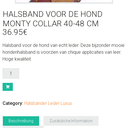
HALSBAND VOOR DE HOND
MONTY COLLAR 40-48 CM
36.95
€
Halsband voor de hond van echt leder. Deze bijzonder mooie
hondenhalsband is voorzien van chique applicaties van leer.
Hoge kwaliteit.
Halsband
voor
de
hond
Monty
Category:
Halsbänder Leder Luxus
Collar
40-
48
Beschreibung
Zusätzliche Information
cm