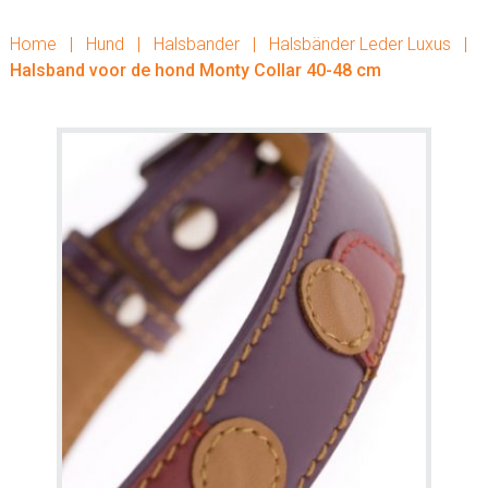
Home
|
Hund
|
Halsbander
|
Halsbänder Leder Luxus
|
Halsband voor de hond Monty Collar 40-48 cm