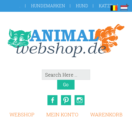
Skip
Zur
.
HUNDEMARKEN
HUND
KATZE
to
Fußzeile
main
springen
content
Search
Here
Facebook
Pinterest
Instagram
WEBSHOP
MEIN KONTO
WARENKORB