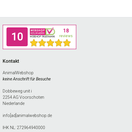
Footer
Kontakt
AnimalWebshop
keine Anschrift für Besuche
Dobbeweg unit i
2254 AG Voorschoten
Niederlande
info[ad]animalwebshop.de
IHK NL: 272964940000