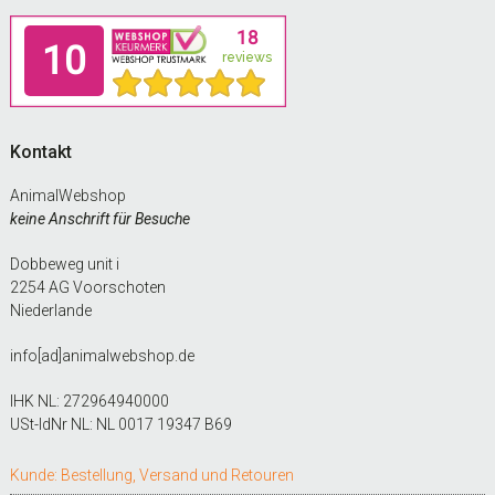
Footer
Kontakt
AnimalWebshop
keine Anschrift für Besuche
Dobbeweg unit i
2254 AG Voorschoten
Niederlande
info[ad]animalwebshop.de
IHK NL: 272964940000
USt-IdNr NL: NL 0017 19347 B69
Kunde: Bestellung, Versand und Retouren