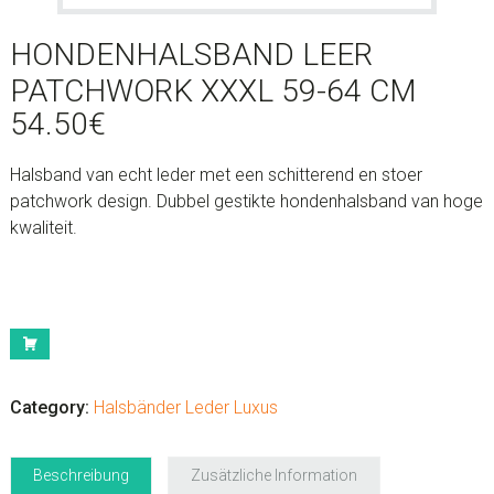
HONDENHALSBAND LEER
PATCHWORK XXXL 59-64 CM
54.50
€
Halsband van echt leder met een schitterend en stoer
patchwork design. Dubbel gestikte hondenhalsband van hoge
kwaliteit.
Hondenhalsband
Leer
Patchwork
XXXL
Category:
Halsbänder Leder Luxus
59-
64
Beschreibung
Zusätzliche Information
cm