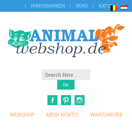
Skip
Zur
.
HUNDEMARKEN
HUND
KATZE
to
Fußzeile
main
springen
content
Search
Here
Facebook
Pinterest
Instagram
WEBSHOP
MEIN KONTO
WARENKORB