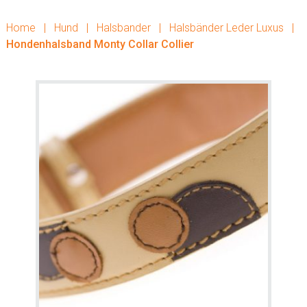
Home
|
Hund
|
Halsbander
|
Halsbänder Leder Luxus
|
Hondenhalsband Monty Collar Collier