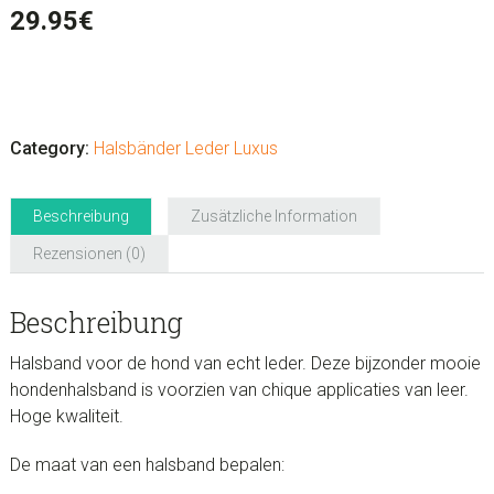
29.95
€
Hondenhalsband
Monty
Collar
Category:
Halsbänder Leder Luxus
Collier
Menge
Beschreibung
Zusätzliche Information
Rezensionen (0)
Beschreibung
Halsband voor de hond van echt leder. Deze bijzonder mooie
hondenhalsband is voorzien van chique applicaties van leer.
Hoge kwaliteit.
De maat van een halsband bepalen: