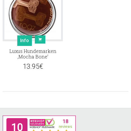
Info
Luxus Hundemarken
‚Mocha Bone’
13.95
€
Footer