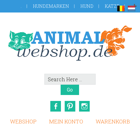
Skip
Zur
.
HUNDEMARKEN
HUND
KATZE
to
Fußzeile
main
springen
content
Search
Here
Facebook
Pinterest
Instagram
WEBSHOP
MEIN KONTO
WARENKORB