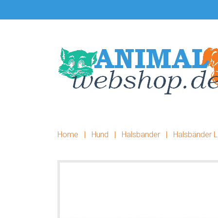
Skip
Zur
to
Fußzeile
main
springen
content
Home
|
Hund
|
Halsbander
|
Halsbänder L