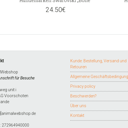
Hundemarken Swarovski „Bone“
H
24.50
€
kt
Kunde: Bestellung, Versand und
Retouren
lWebshop
Allgemeine Geschäftsbedingun
Anschrift für Besuche
Privacy policy
eg unit i
AG Voorschoten
Beschwerden?
lande
Über uns
d]animalwebshop.de
Kontakt
L: 272964940000