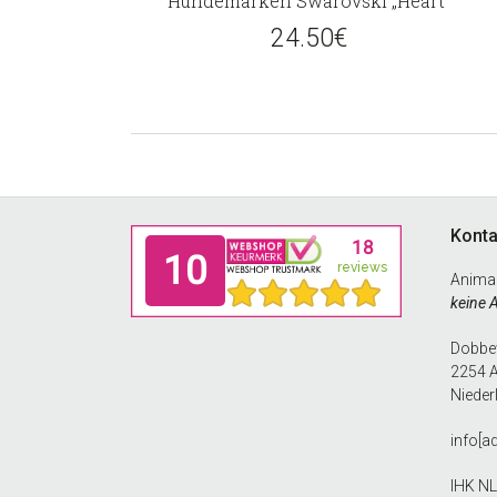
Hundemarken Swarovski „Heart“
24.50
€
Footer
Konta
Anima
keine 
Dobbew
2254 
Nieder
info[a
IHK N