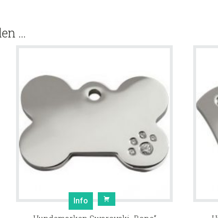
len …
Info