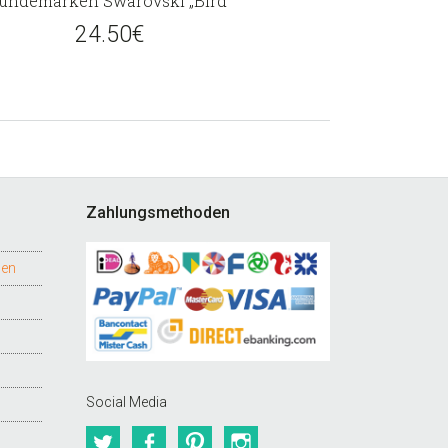
undemarken Swarovski „Bird“
24.50
€
Zahlungsmethoden
gen
Social Media
Twitter
Facebook
Pinterest
Instagram