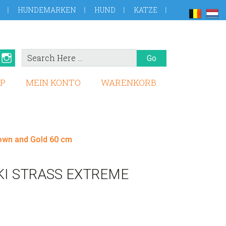
HUNDEMARKEN
HUND
KATZE
Search
book
Pinterest
Instagram
Here
P
MEIN KONTO
WARENKORB
own and Gold 60 cm
I STRASS EXTREME