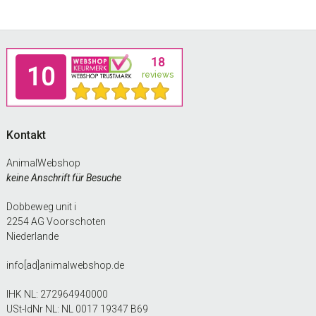
Footer
Kontakt
AnimalWebshop
keine Anschrift für Besuche
Dobbeweg unit i
2254 AG Voorschoten
Niederlande
info[ad]animalwebshop.de
IHK NL: 272964940000
USt-IdNr NL: NL 0017 19347 B69