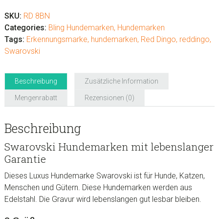
Swarovski
"Bone"
SKU:
RD 8BN
Menge
Categories:
Bling Hundemarken
,
Hundemarken
Tags:
Erkennungsmarke
,
hundemarken
,
Red Dingo
,
reddingo
,
Swarovski
Beschreibung
Zusätzliche Information
Mengenrabatt
Rezensionen (0)
Beschreibung
Swarovski Hundemarken mit lebenslanger
Garantie
Dieses Luxus Hundemarke Swarovski ist für Hunde, Katzen,
Menschen und Gütern. Diese Hundemarken werden aus
Edelstahl. Die Gravur wird lebenslangen gut lesbar bleiben.