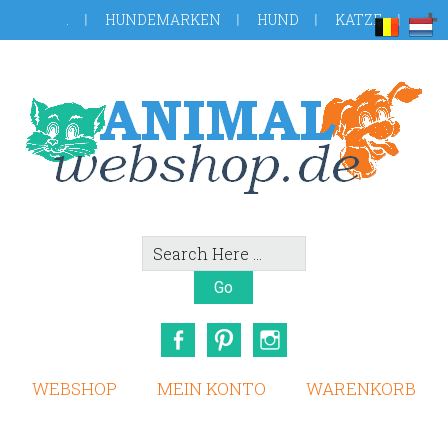
Skip
Zur
.
HUNDEMARKEN
HUND
KATZE
to
Fußzeile
main
springen
content
Search
Here
Facebook
Pinterest
Instagram
WEBSHOP
MEIN KONTO
WARENKORB