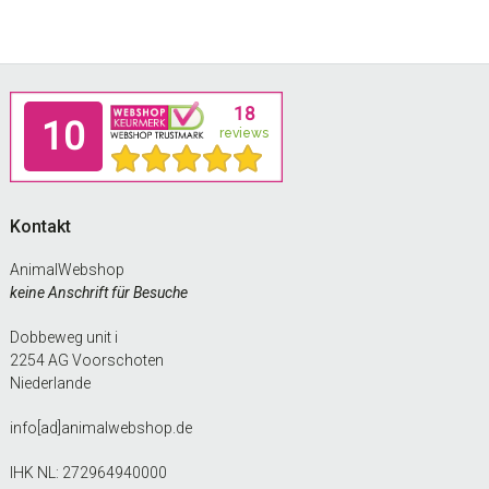
Footer
Kontakt
AnimalWebshop
keine Anschrift für Besuche
Dobbeweg unit i
2254 AG Voorschoten
Niederlande
info[ad]animalwebshop.de
IHK NL: 272964940000