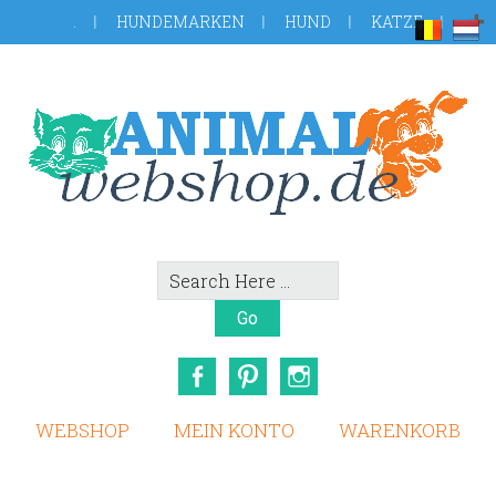
Skip
Zur
.
HUNDEMARKEN
HUND
KATZE
to
Fußzeile
main
springen
content
Search
Here
Facebook
Pinterest
Instagram
WEBSHOP
MEIN KONTO
WARENKORB