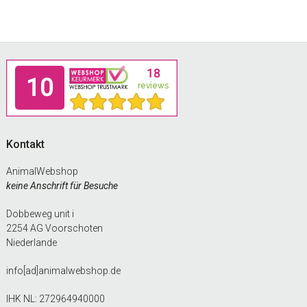
Footer
Kontakt
AnimalWebshop
keine Anschrift für Besuche
Dobbeweg unit i
2254 AG Voorschoten
Niederlande
info[ad]animalwebshop.de
IHK NL: 272964940000