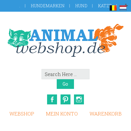
Skip
Zur
.
HUNDEMARKEN
HUND
KATZE
to
Fußzeile
main
springen
content
Search
Here
Facebook
Pinterest
Instagram
WEBSHOP
MEIN KONTO
WARENKORB