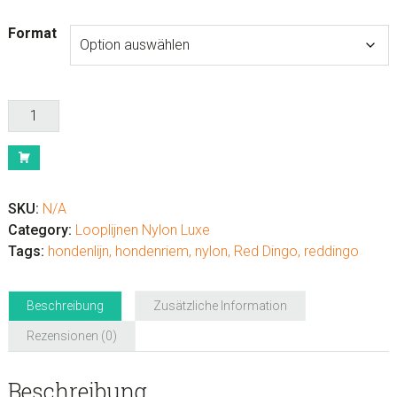
15.99€
Format
Hondenlijn
Silver
Gecko
Menge
SKU:
N/A
Category:
Looplijnen Nylon Luxe
Tags:
hondenlijn
,
hondenriem
,
nylon
,
Red Dingo
,
reddingo
Beschreibung
Zusätzliche Information
Rezensionen (0)
Beschreibung