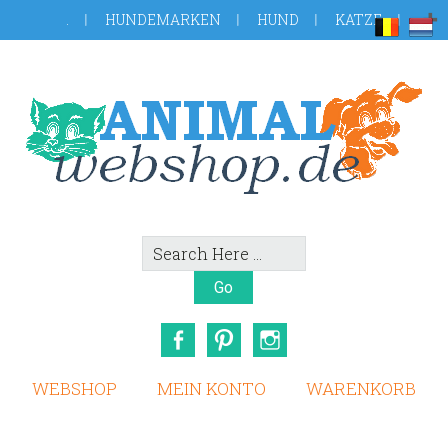
Skip
Zur
.
HUNDEMARKEN
HUND
KATZE
to
Fußzeile
main
springen
content
Search
Here
Facebook
Pinterest
Instagram
WEBSHOP
MEIN KONTO
WARENKORB