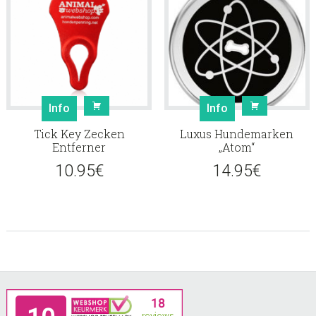
Info
Info
Tick Key Zecken
Luxus Hundemarken
Entferner
„Atom“
10.95
€
14.95
€
Footer