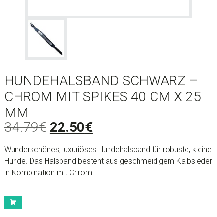
HUNDEHALSBAND SCHWARZ –
CHROM MIT SPIKES 40 CM X 25
MM
Ursprünglicher
Aktueller
34.79
€
22.50
€
Preis
Preis
Wunderschönes, luxuriöses Hundehalsband für robuste, kleine
war:
ist:
Hunde. Das Halsband besteht aus geschmeidigem Kalbsleder
34.79€
22.50€.
in Kombination mit Chrom
Hundehalsband
schwarz
-