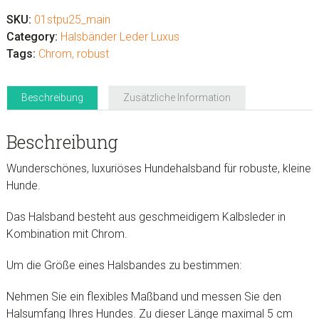
chrom
SKU:
01stpu25_main
mit
Category:
Halsbänder Leder Luxus
Spikes
Tags:
Chrom
,
robust
40
cm
Beschreibung
Zusätzliche Information
x
25
mm
Beschreibung
Menge
Wunderschönes, luxuriöses Hundehalsband für robuste, kleine
Hunde.
Das Halsband besteht aus geschmeidigem Kalbsleder in
Kombination mit Chrom.
Um die Größe eines Halsbandes zu bestimmen:
Nehmen Sie ein flexibles Maßband und messen Sie den
Halsumfang Ihres Hundes. Zu dieser Länge maximal 5 cm