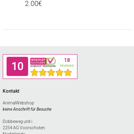
2.00
€
Footer
Kontakt
AnimalWebshop
keine Anschrift für Besuche
Dobbeweg unit i
2254 AG Voorschoten