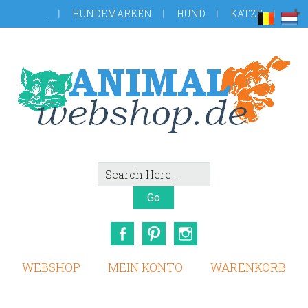
Skip
Zur
.
HUNDEMARKEN
HUND
KATZE
to
Fußzeile
main
springen
content
Search
Here
Facebook
Pinterest
Instagram
WEBSHOP
MEIN KONTO
WARENKORB