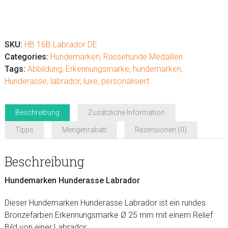
Hundemarken
Hunderasse
Labrador
SKU:
HB 16B Labrador DE
Menge
Categories:
Hundemarken
,
Rassehunde Medaillen
Tags:
Abbildung
,
Erkennungsmarke
,
hundemarken
,
Hunderasse
,
labrador
,
luxe
,
personalisiert
Beschreibung
Zusätzliche Information
Tipps
Mengenrabatt
Rezensionen (0)
Beschreibung
Hundemarken Hunderasse Labrador
Dieser Hundemarken Hunderasse Labrador ist ein rundes
Bronzefarben Erkennungsmarke Ø 25 mm mit einem Relief
Bild von einer Labrador.