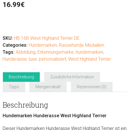
16.99
€
Hundemarken
Hunderasse
West
SKU:
HB 16B West Highland Terrier DE
Highland
Categories:
Hundemarken
,
Rassehunde Medaillen
Terrier
Tags:
Abbildung
,
Erkennungsmarke
,
hundemarken
,
Menge
Hunderasse
,
luxe
,
personalisiert
,
West Highland Terrier
Beschreibung
Zusätzliche Information
Tipps
Mengenrabatt
Rezensionen (0)
Beschreibung
Hundemarken Hunderasse West Highland Terrier
Dieser Hundemarken Hunderasse West Highland Terrier ist ein