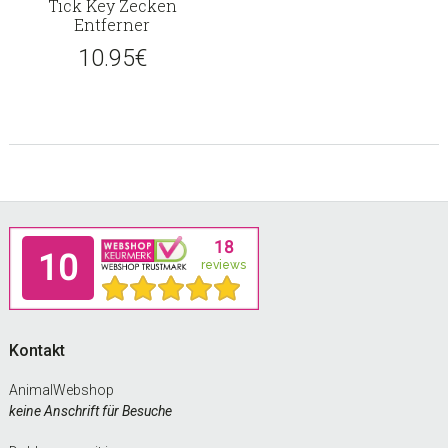
Tick Key Zecken
Entferner
10.95
€
Footer
Kontakt
AnimalWebshop
keine Anschrift für Besuche