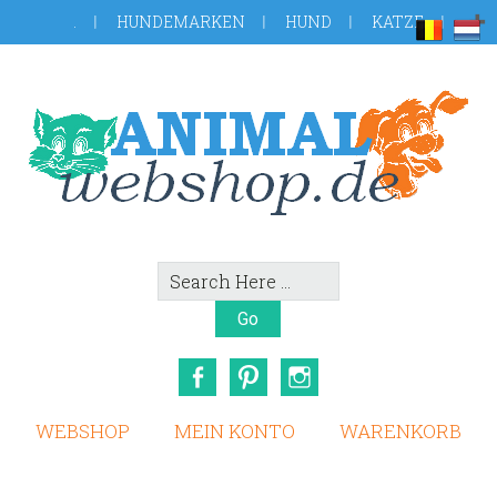
Skip
Zur
.
HUNDEMARKEN
HUND
KATZE
to
Fußzeile
main
springen
content
Search
Here
Facebook
Pinterest
Instagram
WEBSHOP
MEIN KONTO
WARENKORB