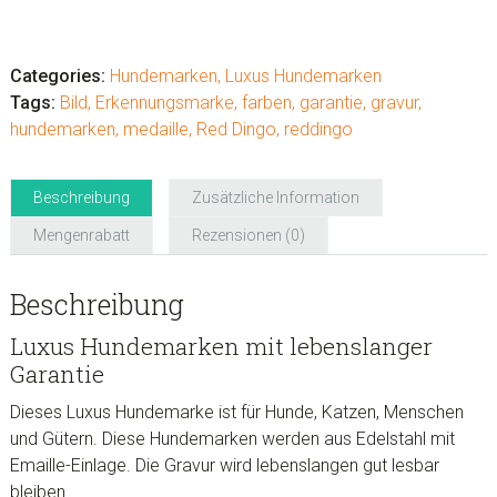
Luxus
Hundemarken
"Dragon
Categories:
Hundemarken
,
Luxus Hundemarken
Red"
Tags:
Bild
,
Erkennungsmarke
,
farben
,
garantie
,
gravur
,
Menge
hundemarken
,
medaille
,
Red Dingo
,
reddingo
Beschreibung
Zusätzliche Information
Mengenrabatt
Rezensionen (0)
Beschreibung
Luxus Hundemarken mit lebenslanger
Garantie
Dieses Luxus Hundemarke ist für Hunde, Katzen, Menschen
und Gütern. Diese Hundemarken werden aus Edelstahl mit
Emaille-Einlage. Die Gravur wird lebenslangen gut lesbar
bleiben.