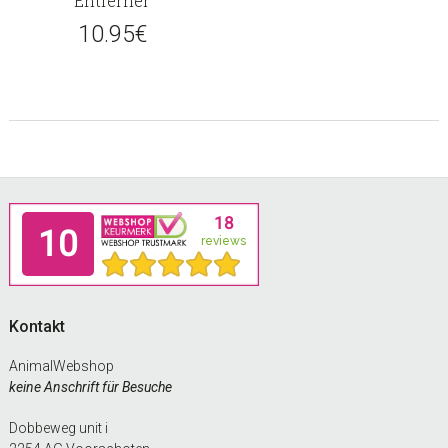
Entferner
10.95
€
Footer
Kontakt
AnimalWebshop
keine Anschrift für Besuche
Dobbeweg unit i