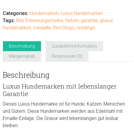
Hundemarken
"Mountain"
Categories:
Hundemarken
,
Luxus Hundemarken
Menge
Tags:
Bild
,
Erkennungsmarke
,
farben
,
garantie
,
gravur
,
hundemarken
,
medaille
,
Red Dingo
,
reddingo
Beschreibung
Zusätzliche Information
Mengenrabatt
Rezensionen (0)
Beschreibung
Luxus Hundemarken mit lebenslanger
Garantie
Dieses Luxus Hundemarke ist für Hunde, Katzen, Menschen
und Gütern. Diese Hundemarken werden aus Edelstahl mit
Emaille-Einlage. Die Gravur wird lebenslangen gut lesbar
bleiben.