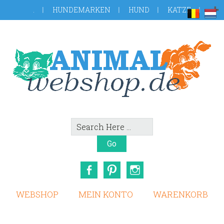
Skip
Zur
.
HUNDEMARKEN
HUND
KATZE
to
Fußzeile
main
springen
content
Search
Here
Facebook
Pinterest
Instagram
WEBSHOP
MEIN KONTO
WARENKORB