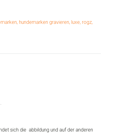
emarken
,
hundemarken gravieren
,
luxe
,
rogz
,
.
indet sich die abbildung und auf der anderen