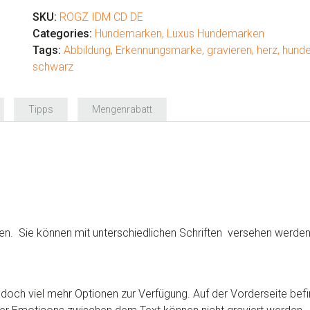
Hundemarken
‘Navy
SKU:
ROGZ IDM CD DE
Zen’
Categories:
Hundemarken
,
Luxus Hundemarken
Menge
Tags:
Abbildung
,
Erkennungsmarke
,
gravieren
,
herz
,
hund
schwarz
Tipps
Mengenrabatt
ten. Sie können mit unterschiedlichen Schriften versehen werden
 jedoch viel mehr Optionen zur Verfügung. Auf der Vorderseite bef