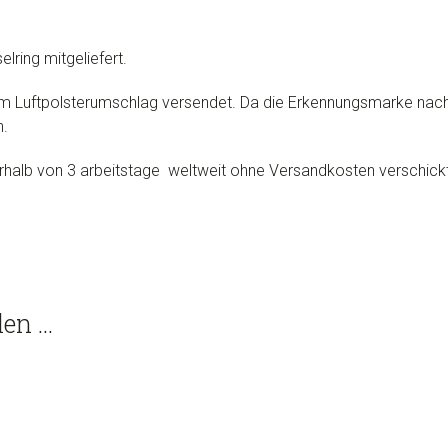
lring mitgeliefert.
m Luftpolsterumschlag versendet. Da die Erkennungsmarke nach 
n.
alb von 3 arbeitstage weltweit ohne Versandkosten verschickt
len …