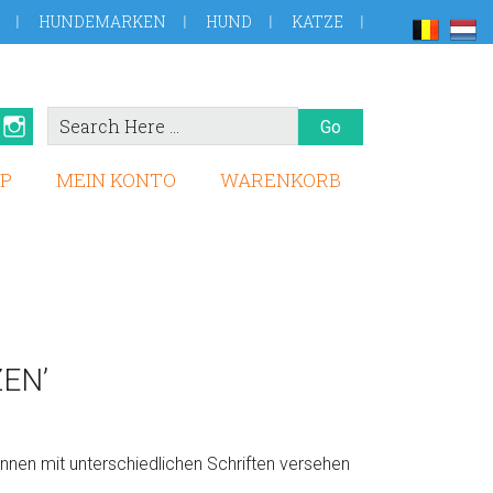
HUNDEMARKEN
HUND
KATZE
Search
book
Pinterest
Instagram
Here
P
MEIN KONTO
WARENKORB
EN’
nnen mit unterschiedlichen Schriften versehen