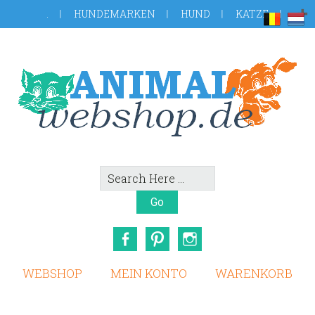
Skip
Zur
.
HUNDEMARKEN
HUND
KATZE
to
Fußzeile
main
springen
content
Search
Here
Facebook
Pinterest
Instagram
WEBSHOP
MEIN KONTO
WARENKORB