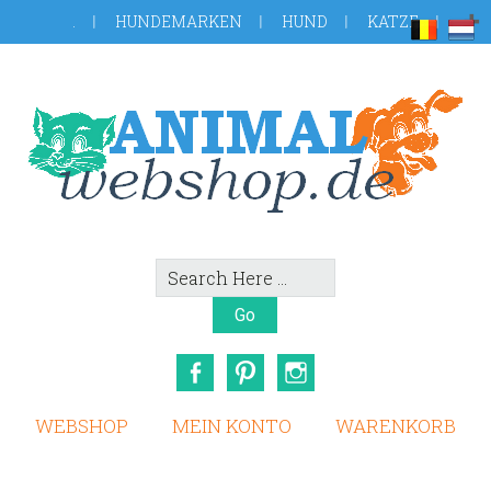
Skip
Zur
.
HUNDEMARKEN
HUND
KATZE
to
Fußzeile
main
springen
content
Search
Here
Facebook
Pinterest
Instagram
WEBSHOP
MEIN KONTO
WARENKORB