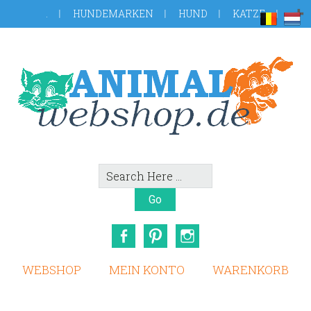
Skip
Zur
.
HUNDEMARKEN
HUND
KATZE
to
Fußzeile
main
springen
content
Search
Here
Facebook
Pinterest
Instagram
WEBSHOP
MEIN KONTO
WARENKORB