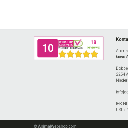
Footer
Konta
Anima
keine 
Dobbew
2254 
Nieder
info[a
IHK N
USt-Id
© AnimalWebshop.com