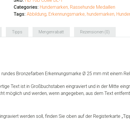
Spaniel
SKU:
HB 16B Collie DE-1
Menge
Categories:
Hundemarken
,
Rassehunde Medaillen
Tags:
Abbildung
,
Erkennungsmarke
,
hundemarken
,
Hunde
Tipps
Mengenrabatt
Rezensionen (0)
in rundes Bronzefarben Erkennungsmarke Ø 25 mm mit einem Reli
rtige Text ist in Großbuchstaben eingraviert und in der Mitte eingr
cht möglich und werden, wenn angegeben, aus dem Text entfernt
ngraviert werden soll, finden Sie oben auf der Registerkarte „Tip