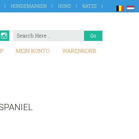
HUNDEMARKEN
HUND
KATZE
Search
book
Pinterest
Instagram
Here
P
MEIN KONTO
WARENKORB
SPANIEL