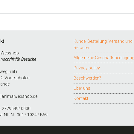
kt
Kunde: Bestellung, Versand und
Retouren
lWebshop
Allgemeine Geschäftsbedingun
Anschrift für Besuche
Privacy policy
eg unit i
AG Voorschoten
Beschwerden?
lande
Über uns
d]animalwebshop.de
Kontakt
L: 272964940000
Nr NL: NL 0017 19347 B69