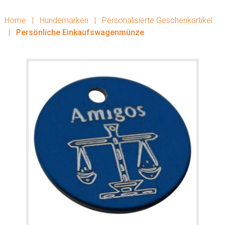
Home
|
Hundemarken
|
Personalisierte Geschenkartikel
|
Persönliche Einkaufswagenmünze