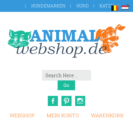
Skip
Zur
.
HUNDEMARKEN
HUND
KATZE
to
Fußzeile
main
springen
content
Search
Here
Facebook
Pinterest
Instagram
WEBSHOP
MEIN KONTO
WARENKORB