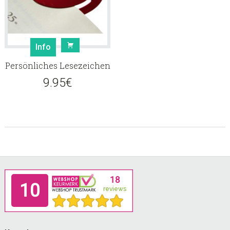
Info
Persönliches Lesezeichen
9.95
€
Footer